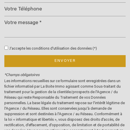
Leaflet
|
©
Jawg
Maps
|
© OpenStreetMap
Bar
J'accepte les conditions d'utilisation des données (*)
Collège
École maternelle
ENVOYER
École primaire
*Champs obligatoires
Les informations recueillies sur ce formulaire sont enregistrées dans un
Lycée
fichier informatisé par La Boite Immo agissant comme Sous-traitant du
traitement pour la gestion de la clientèle/prospects de l'Agence / du
Bibliothèque
Réseau qui reste Responsable du Traitement de vos Données
personnelles. La base légale du traitement repose sur l'intérêt légitime de
Bureau de poste
l'Agence / du Réseau. Elles sont conservées jusqu'à demande de
suppression et sont destinées à l'Agence / au Réseau. Conformément à
Mairie
la loi « informatique et libertés », vous disposez des droits d’accès, de
rectification, d’effacement, d’opposition, de limitation et de portabilité de