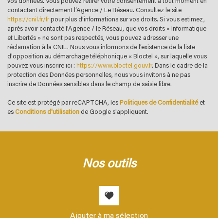
vos données. Vous pouvez retirer votre consentement à tout moment en
statistiques
contactant directement l’Agence / Le Réseau. Consultez le site
https://cnil.fr/fr
pour plus d’informations sur vos droits. Si vous estimez,
après avoir contacté l'Agence / le Réseau, que vos droits « Informatique
Nombre d'habitants
6 123
et Libertés » ne sont pas respectés, vous pouvez adresser une
réclamation à la CNIL. Nous vous informons de l’existence de la liste
Propriétaires (vs. locataires)
51,26 %
d'opposition au démarchage téléphonique « Bloctel », sur laquelle vous
Taxe habitation
17,73 %
pouvez vous inscrire ici :
https://www.bloctel.gouv.fr
. Dans le cadre de la
protection des Données personnelles, nous vous invitons à ne pas
Taxe foncière
27,04 %
inscrire de Données sensibles dans le champ de saisie libre.
Habitants de moins de 25 ans
23,04 %
Ce site est protégé par reCAPTCHA, les
Politiques de Confidentialité
et
Habitants de 25 à 55 ans
31,90 %
es
Conditions d'utilisation
de Google s'appliquent.
Habitants de plus de 55 ans
45,06 %
Nombre d'enfants par famille
0,76
Familles sans enfant
57,36 %
nos outils
Familles avec 1 ou 2 enfants
35,38 %
Maisons
66,74 %
Appartements
33,26 %
Ajouter à ma sélection