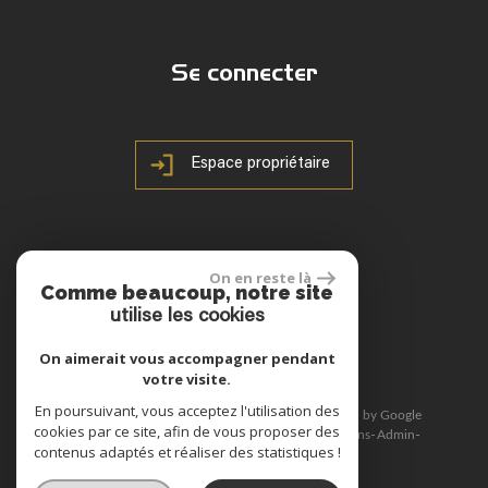
Se connecter
Espace propriétaire
On en reste là
Comme beaucoup, notre site
site réalisé par
utilise les cookies
On aimerait vous accompagner pendant
votre visite.
En poursuivant, vous acceptez l'utilisation des
© 2026 | Tous droits réservés | Traduction powered by Google
cookies par ce site, afin de vous proposer des
Plan du site
Mentions légales
Nos honoraires
Liens
Admin
contenus adaptés et réaliser des statistiques !
Toutes nos annonces
Politique RGPD