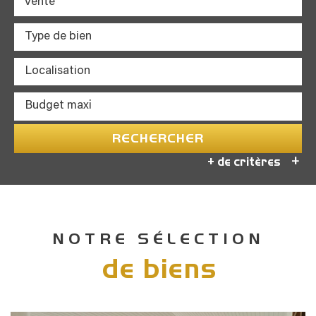
Vente
RECHERCHER
+ de critères
+
5KM
10KM
25KM
NOTRE SÉLECTION
de biens
Critères supplémentaires