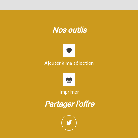
Nombre d'enfants par famille
0,76
Familles sans enfant
57,36 %
Familles avec 1 ou 2 enfants
35,38 %
nos outils
Maisons
66,74 %
Appartements
33,26 %
Familles avec 3 enfants
6,07 %
Ajouter à ma sélection
Imprimer
partager l'offre