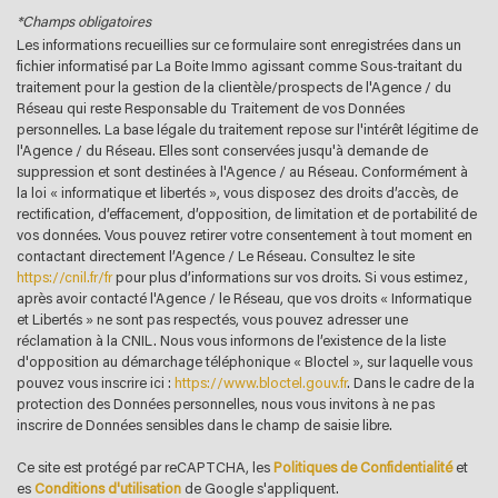
Lycée
*Champs obligatoires
Les informations recueillies sur ce formulaire sont enregistrées dans un
Bibliothèque
fichier informatisé par La Boite Immo agissant comme Sous-traitant du
traitement pour la gestion de la clientèle/prospects de l'Agence / du
Bureau de poste
Réseau qui reste Responsable du Traitement de vos Données
personnelles. La base légale du traitement repose sur l'intérêt légitime de
Mairie
l'Agence / du Réseau. Elles sont conservées jusqu'à demande de
suppression et sont destinées à l'Agence / au Réseau. Conformément à
la loi « informatique et libertés », vous disposez des droits d’accès, de
statistiques
rectification, d’effacement, d’opposition, de limitation et de portabilité de
vos données. Vous pouvez retirer votre consentement à tout moment en
contactant directement l’Agence / Le Réseau. Consultez le site
Nombre d'habitants
6 123
https://cnil.fr/fr
pour plus d’informations sur vos droits. Si vous estimez,
après avoir contacté l'Agence / le Réseau, que vos droits « Informatique
Propriétaires (vs. locataires)
51,26 %
et Libertés » ne sont pas respectés, vous pouvez adresser une
Taxe habitation
17,73 %
réclamation à la CNIL. Nous vous informons de l’existence de la liste
d'opposition au démarchage téléphonique « Bloctel », sur laquelle vous
Taxe foncière
27,04 %
pouvez vous inscrire ici :
https://www.bloctel.gouv.fr
. Dans le cadre de la
protection des Données personnelles, nous vous invitons à ne pas
Habitants de moins de 25 ans
23,04 %
inscrire de Données sensibles dans le champ de saisie libre.
Habitants de 25 à 55 ans
31,90 %
Ce site est protégé par reCAPTCHA, les
Politiques de Confidentialité
et
Habitants de plus de 55 ans
45,06 %
es
Conditions d'utilisation
de Google s'appliquent.