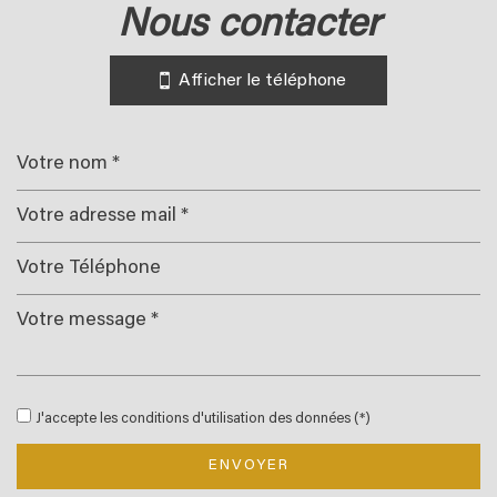
nous contacter
+
−
Afficher le téléphone
Leaflet
|
©
Jawg
Maps
|
© OpenStreetMap
Bar
J'accepte les conditions d'utilisation des données (*)
École maternelle
École primaire
ENVOYER