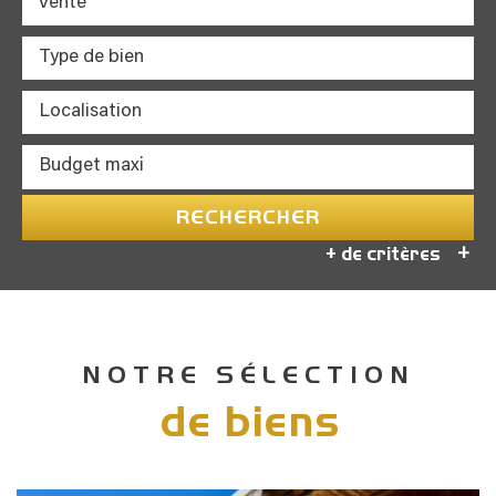
Vente
RECHERCHER
+ de critères
+
5KM
10KM
25KM
NOTRE SÉLECTION
de biens
Critères supplémentaires