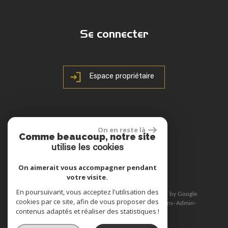
Se connecter
Espace propriétaire
On en reste là
Comme beaucoup, notre site
site réalisé par
utilise les cookies
On aimerait vous accompagner pendant
votre visite.
En poursuivant, vous acceptez l'utilisation des
© 2026 | Tous droits réservés | Traduction powered by Google
cookies par ce site, afin de vous proposer des
Plan du site
Mentions légales
Nos honoraires
Liens
Admin
contenus adaptés et réaliser des statistiques !
Toutes nos annonces
Politique RGPD