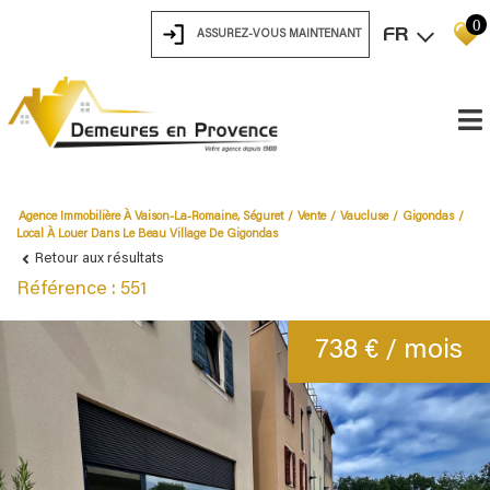
0
FR
ASSUREZ-VOUS MAINTENANT
Agence Immobilière À Vaison-La-Romaine, Séguret
Vente
Vaucluse
Gigondas
Local À Louer Dans Le Beau Village De Gigondas
Retour aux résultats
Référence : 551
738 € / mois