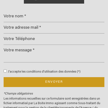
Leaflet
|
©
Jawg
Maps
|
© OpenStreetMap
École primaire
J'accepte les conditions d'utilisation des données (*)
Bureau de poste
Mairie
ENVOYER
statistiques
*Champs obligatoires
Les informations recueillies sur ce formulaire sont enregistrées dans un
fichier informatisé par La Boite Immo agissant comme Sous-traitant du
Nombre d'habitants
532
traitement pour la gestion de la clientèle/prospects de l'Agence / du