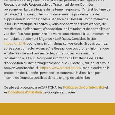
Réseau qui reste Responsable du Traitement de vos Données
Propriétaires (vs. locataires)
57,80 %
personnelles. La base légale du traitement repose sur l'intérêt légitime de
l'Agence / du Réseau. Elles sont conservées jusqu'à demande de
Taxe habitation
16,25 %
suppression et sont destinées à l'Agence / au Réseau. Conformément à
la loi « informatique et libertés », vous disposez des droits d’accès, de
Taxe foncière
18,67 %
rectification, d’effacement, d’opposition, de limitation et de portabilité de
Habitants de moins de 25 ans
23,78 %
vos données. Vous pouvez retirer votre consentement à tout moment en
contactant directement l’Agence / Le Réseau. Consultez le site
Habitants de 25 à 55 ans
39,51 %
https://cnil.fr/fr
pour plus d’informations sur vos droits. Si vous estimez,
après avoir contacté l'Agence / le Réseau, que vos droits « Informatique
Habitants de plus de 55 ans
36,70 %
et Libertés » ne sont pas respectés, vous pouvez adresser une
Nombre d'enfants par famille
0,71
réclamation à la CNIL. Nous vous informons de l’existence de la liste
d'opposition au démarchage téléphonique « Bloctel », sur laquelle vous
Familles sans enfant
57,79 %
pouvez vous inscrire ici :
https://www.bloctel.gouv.fr
. Dans le cadre de la
protection des Données personnelles, nous vous invitons à ne pas
Familles avec 1 ou 2 enfants
38,96 %
inscrire de Données sensibles dans le champ de saisie libre.
Maisons
78,02 %
Ce site est protégé par reCAPTCHA, les
Politiques de Confidentialité
et
Appartements
21,98 %
es
Conditions d'utilisation
de Google s'appliquent.
Familles avec 3 enfants
3,25 %